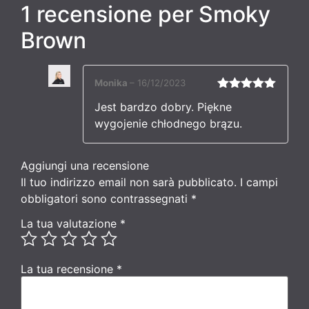
1 recensione per
Smoky
Brown
Monika
–
16/12/2023
Valutato
5
Jest bardzo dobry. Piękne
su 5
wygojenie chłodnego brązu.
Aggiungi una recensione
Il tuo indirizzo email non sarà pubblicato.
I campi
obbligatori sono contrassegnati
*
La tua valutazione
*
La tua recensione
*