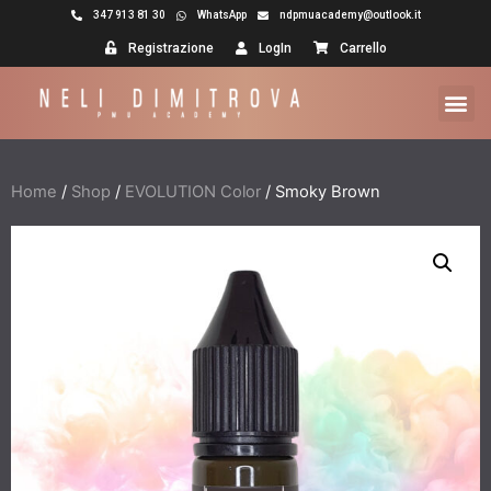
347 913 81 30
WhatsApp
ndpmuacademy@outlook.it
Registrazione
LogIn
Carrello
Home
/
Shop
/
EVOLUTION Color
/ Smoky Brown