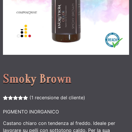
Smoky Brown
(
1
recensione del cliente)
Valutato
1
5.00
su 5
PIGMENTO INORGANICO
su base
di
Castano chiaro con tendenza al freddo. Ideale per
recensioni
lavorare su pelli con sottotono caldo. Per la sua