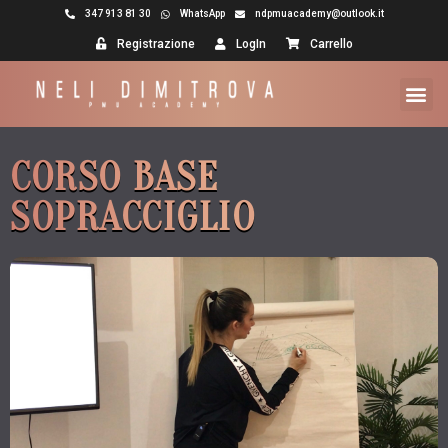
347 913 81 30
WhatsApp
ndpmuacademy@outlook.it
Registrazione
LogIn
Carrello
CORSO BASE
SOPRACCIGLIO