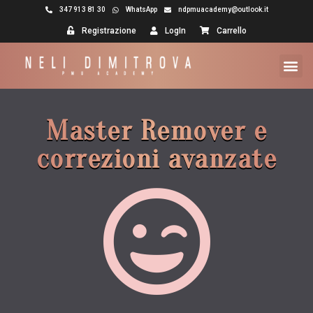
347 913 81 30
WhatsApp
ndpmuacademy@outlook.it
Registrazione
LogIn
Carrello
Master Remover e
correzioni avanzate