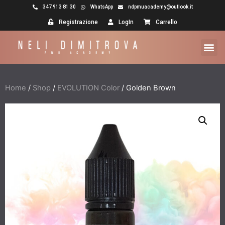
347 913 81 30
WhatsApp
ndpmuacademy@outlook.it
Registrazione
LogIn
Carrello
Home
/
Shop
/
EVOLUTION Color
/ Golden Brown