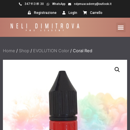
347 913 81 30
WhatsApp
ndpmuacademy@outlook.it
Registrazione
LogIn
Carrello
Home
/
Shop
/
EVOLUTION Color
/ Coral Red