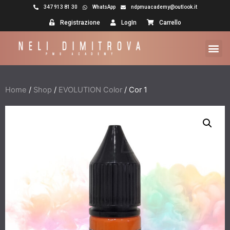
347 913 81 30
WhatsApp
ndpmuacademy@outlook.it
Registrazione
LogIn
Carrello
Home
/
Shop
/
EVOLUTION Color
/ Cor 1