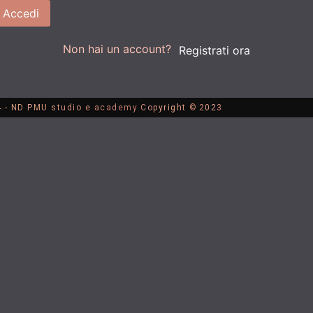
Accedi
Non hai un account?
Registrati ora
 - ND PMU studio e academy
Copyright ©
2023