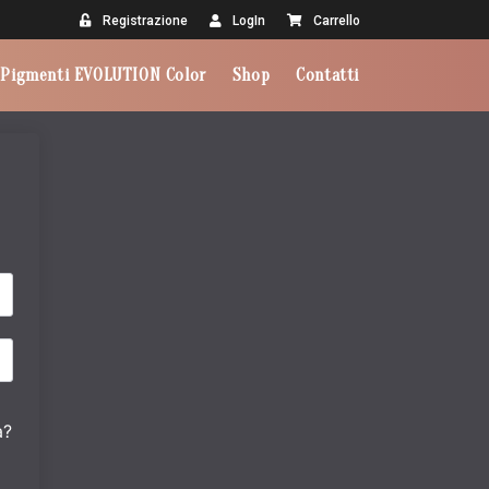
Registrazione
LogIn
Carrello
Pigmenti EVOLUTION Color
Shop
Contatti
a?