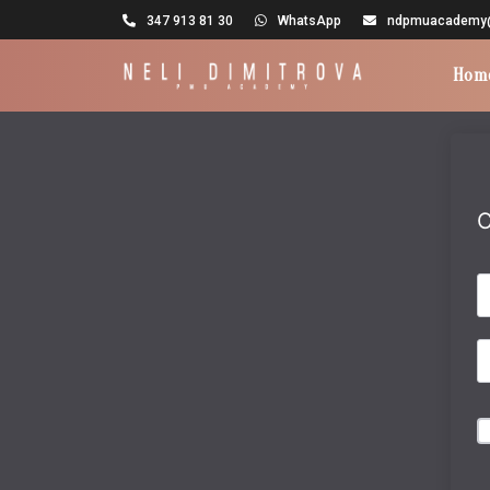
347 913 81 30
WhatsApp
ndpmuacademy@o
Hom
C