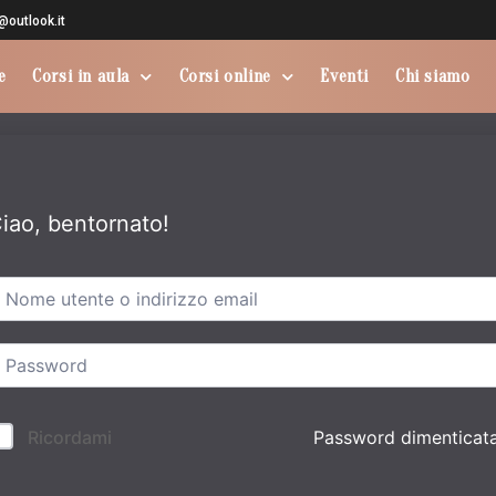
utlook.it
e
Corsi in aula
Corsi online
Eventi
Chi siamo
iao, bentornato!
Password dimenticat
Ricordami